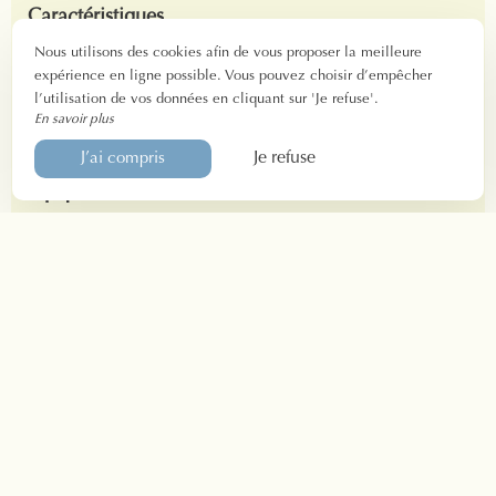
Caractéristiques
Nous utilisons des cookies afin de vous proposer la meilleure
13 m2
expérience en ligne possible. Vous pouvez choisir d’empêcher
1 à 2 personnes
l’utilisation de vos données en cliquant sur 'Je refuse'.
Check-in : à partir de 14h
En savoir plus
Check-out : jusqu’à 11h
Je refuse
J’ai compris
Équipements
1 lit en 160 x 200 cm
Bureau et coffre-fort
Salle de bain privée et sèche-cheveux
Plateau de courtoisie
Climatisation
TV / Connexion WI-FI